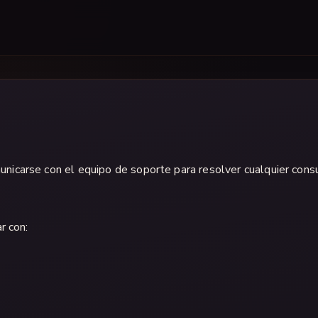
unicarse con el equipo de soporte para resolver cualquier consul
r con: