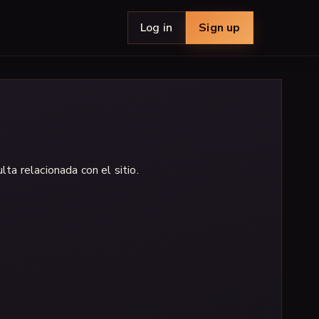
Log in
Sign up
ta relacionada con el sitio.