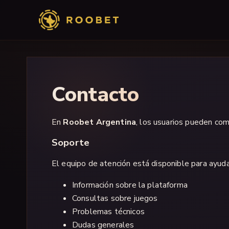
Contacto
En
Roobet Argentina
, los usuarios pueden com
Soporte
El equipo de atención está disponible para ayuda
Información sobre la plataforma
Consultas sobre juegos
Problemas técnicos
Dudas generales